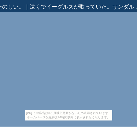
たのしい。
｜
遠くでイーグルスが歌っていた。サンダル 
[PR] この広告は3ヶ月以上更新がないため表示されています。
ホームページを更新後24時間以内に表示されなくなります。