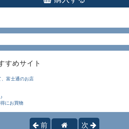
すすめサイト
て、富士通のお店
。
♪
お得にお買物
前
次