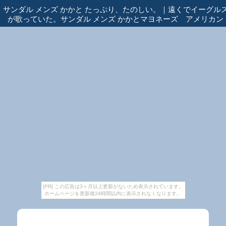
サンダル メンズ かかと たっぷり、たのしい。
｜
遠くでイーグル
が歌っていた。サンダル メンズ かかとマヨネーズ アメリカン
[PR] この広告は3ヶ月以上更新がないため表示されています。
ホームページを更新後24時間以内に表示されなくなります。